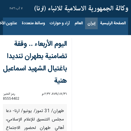
٧ آب ٢٠٢٦
الصفحة الرئيسية
إيران
العالم
آراء و حوارات
وسائط متعددة
عناوين الأخب
الیوم الأربعاء .. وقفة
تضامنیة بطهران تنديدا
باغتيال الشهید اسماعيل
هنية
٣١‏/٠٧‏/٢٠٢٤، ٢:٣٢ م
رمز الخبر:
85554402
طهران/ 31 تموز/ يونيو/ ارنا- دعا
مجلس التنسيق للإعلام الإسلامي،
أهالي طهران لحضور الاجتماع