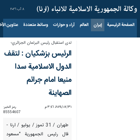
٨ آب ٢٠٢٦
الصفحة الرئيسية
إيران
العالم
آراء و حوارات
وسائط متعددة
عناوين الأخب
لدى استقبال رئيس البرلمان الجزائري؛
الرئيس بزشكيان : لتقف
الدول الاسلامية سدا
منيعا امام جرائم
الصهاينة
٣١‏/٠٧‏/٢٠٢٤، ٣:٤٦ م
رمز الخبر:
85554607
طهران / 31 تموز / يوليو / ارنا -
قال رئيس الجمهورية "مسعود