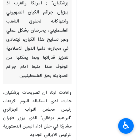
بزشكيان" : امريكا والغرب اذ
يبرّران جرائم الكيان الصهيوني
وانتهاكاته لحقوق الشعب
الفلسطيني، يحرضان بشكل عملي
وعبر تسليح هذا الكيان، ليتمادى
في مجازره؛ داعيا الدول الاسلامية
لتعزيز قدراتها وبما يمكنها من
الوقوف سدا منيعا امام جرائم
الصهاينة بحق الفلسطينيين.
وافادت ارنا، ان تصريحات بزشكيان،
جاءت لدى استقباله اليوم الاربعاء،
رئيس مجلس النواب الجزائري
"ابراهيم بوغالي" الذي يزور طهران
♿︎
مشاركا في حفل اداء اليمين الدستورية
للرئيس الايراني الجديد.