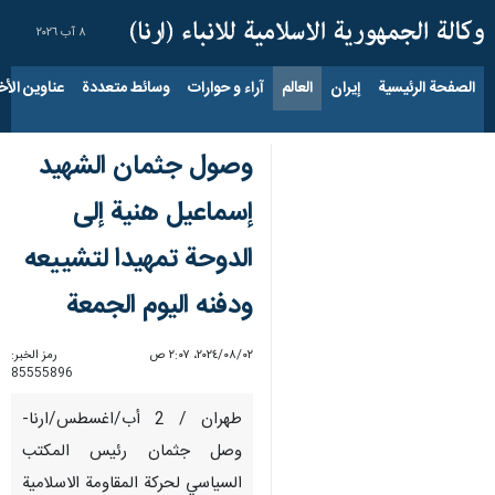
٨ آب ٢٠٢٦
الصفحة الرئيسية
إيران
العالم
آراء و حوارات
وسائط متعددة
عناوين الأخب
وصول جثمان الشهيد
إسماعيل هنية إلى
الدوحة تمهيدا لتشييعه
ودفنه اليوم الجمعة
٠٢‏/٠٨‏/٢٠٢٤، ٢:٠٧ ص
رمز الخبر:
85555896
طهران / 2 أب/اغسطس/ارنا-
وصل جثمان رئيس المكتب
السياسي لحركة المقاومة الاسلامية