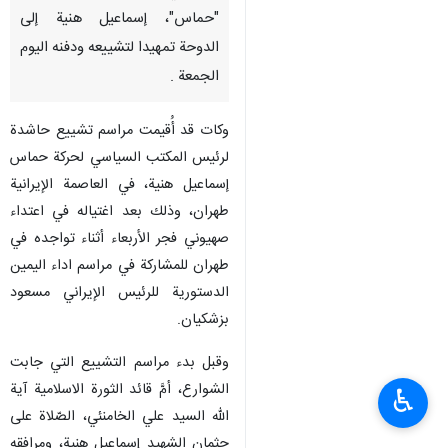
"حماس"، إسماعيل هنية إلى
الدوحة تمهيدا لتشييعه ودفنه اليوم
الجمعة .
وكات قد أُقيمت مراسم تشييع حاشدة
لرئيس المكتب السياسي لحركة حماس
إسماعيل هنية، في العاصمة الإيرانية
طهران، وذلك بعد اغتياله في اعتداء
صهيوني فجر الأربعاء أثناء تواجده في
طهران للمشاركة في مراسم اداء اليمين
الدستورية للرئيس الإيراني مسعود
بزشكيان.
وقبل بدء مراسم التشييع التي جابت
الشوارع، أمَّ قائد الثورة الاسلامية آية
♿︎
الله السيد علي الخامنئي، الصّلاة على
جثمان الشهيد إسماعيل هنية، ومرافقه