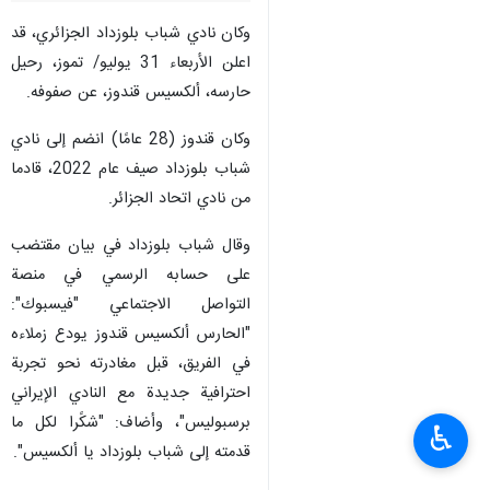
وكان نادي شباب بلوزداد الجزائري، قد
اعلن الأربعاء 31 يوليو/ تموز، رحيل
حارسه، ألكسيس قندوز، عن صفوفه.
وكان قندوز (28 عامًا) انضم إلى نادي
شباب بلوزداد صيف عام 2022، قادما
من نادي اتحاد الجزائر.
وقال شباب بلوزداد في بيان مقتضب
على حسابه الرسمي في منصة
التواصل الاجتماعي "فيسبوك":
"الحارس ألكسيس قندوز يودع زملاءه
في الفريق، قبل مغادرته نحو تجربة
احترافية جديدة مع النادي الإيراني
برسبوليس"، وأضاف: "شكًرا لكل ما
♿︎
قدمته إلى شباب بلوزداد يا ألكسيس".