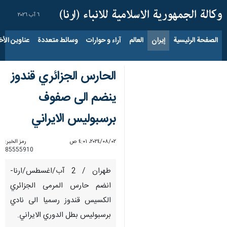
٦ آب ٢٠٢٦
الصفحة الرئيسية
إيران
العالم
آراء و حوارات
وسائط متعددة
عناوين الأخب
الحارس الجزائري قندوز
ينضم الى صفوف
برسبوليس الايراني
٠٢‏/٠٨‏/٢٠٢٤، ٤:٠١ ص
رمز الخبر:
85555910
طهران / 2 آب/اغسطس/ارنا-
انضم حارس المرمى الجزائري
الكسيس قندوز رسميا الى نادي
برسبوليس بطل الدوري الايراني.