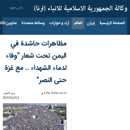
٩ آب ٢٠٢٦
الصفحة الرئيسية
إيران
العالم
آراء و حوارات
وسائط متعددة
عناوين الأخب
مظاهرات حاشدة في
اليمن تحت شعار "وفاء
لدماء الشهداء .. مع غزة
حتى النصر"
٠٢‏/٠٨‏/٢٠٢٤، ٤:٣٥ م
رمز الخبر:
85556253