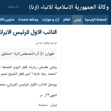
٦ آب ٢٠٢٦
الصفحة الرئيسية
إيران
العالم
آراء و حوارات
وسائط متعددة
عناوين الأخب
النائب الاول للرئيس الايرا
٠٢‏/٠٨‏/٢٠٢٤، ٧:٢٠ م
طهران /2 آب/اغسطس/ارنا -استقبل اليوم الجمعة أمير قطر الشيخ تميم بن حمد بن خليفة آل ثاني النائب الأول لرئيس الجمهورية الاسلامية الايرانية وبحث معه التطورات الإقليمية والدولية.
وعلى هامش زيارته قطر اليوم الجمعة ل
"محمد رضا عارف" امير قطر الشيخ تميم 
ووصل النائب الأول للرئيس الإيراني مح
انتهى**ر. م
إيران
سياسة