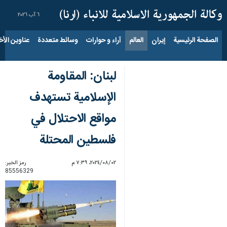
٦ آب ٢٠٢٦
الصفحة الرئيسية
إيران
العالم
آراء و حوارات
وسائط متعددة
عناوين الأخب
لبنان: المقاومة
الإسلامية تستهدف
مواقع الاحتلال في
فلسطين المحتلة
٠٢‏/٠٨‏/٢٠٢٤، ٧:٣٩ م
رمز الخبر:
85556329