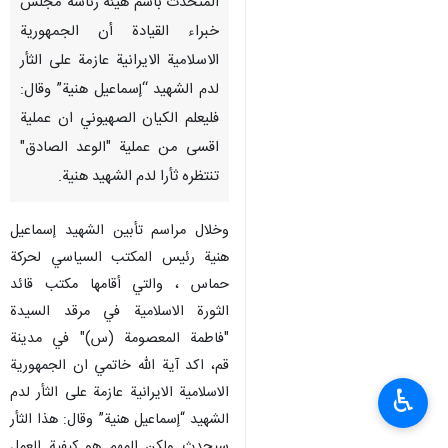
المتحدث باسم هيئة رئاسة مجلس
خبراء القيادة أن الجمهورية
الاسلامية الايرانية عازمة على الثأر
لدم الشهيد “إسماعيل هنية” وقال:
فليعلم الكيان الصهيوني ان عملية
اقسى من عملية "الوعد الصادق"
تنتظره ثأرا لدم الشهيد هنية.
وخلال مراسم تأبين الشهيد إسماعيل
هنية رئيس المكتب السياسي لحركة
حماس ، والتي أقامها مكتب قائد
الثورة الاسلامية في مرقد السيدة
"فاطمة المعصومة (س)" في مدينة
قم، اكد آية الله خاتمي ان الجمهورية
الاسلامية الايرانية عازمة على الثأر لدم
♿︎
الشهيد “إسماعيل هنية” وقال: هذا الثأر
سيحدث ولكن المهم هو كيفية العمل