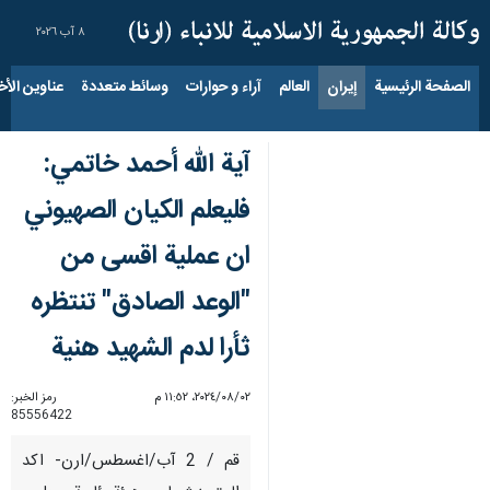
٨ آب ٢٠٢٦
الصفحة الرئيسية
إيران
العالم
آراء و حوارات
وسائط متعددة
عناوين الأخب
آية الله أحمد خاتمي:
فليعلم الكيان الصهيوني
ان عملية اقسى من
"الوعد الصادق" تنتظره
ثأرا لدم الشهيد هنية
٠٢‏/٠٨‏/٢٠٢٤، ١١:٥٢ م
رمز الخبر:
85556422
قم / 2 آب/اغسطس/ارن- اكد