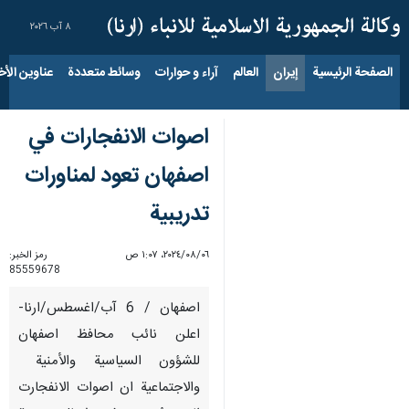
٨ آب ٢٠٢٦
الصفحة الرئيسية
إيران
العالم
آراء و حوارات
وسائط متعددة
عناوين الأخب
اصوات الانفجارات في
اصفهان تعود لمناورات
تدريبية
٠٦‏/٠٨‏/٢٠٢٤، ١:٠٧ ص
رمز الخبر:
85559678
اصفهان / 6 آب/اغسطس/ارنا-
اعلن نائب محافظ اصفهان
للشؤون السياسية والأمنية ​​
والاجتماعية ان اصوات الانفجارت