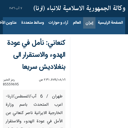
٧ آب ٢٠٢٦
الصفحة الرئيسية
إيران
العالم
آراء و حوارات
وسائط متعددة
عناوين الأخب
كنعاني: نأمل في عودة
الهدوء والاستقرار الى
بنغلاديش سريعا
٠٦‏/٠٨‏/٢٠٢٤، ٢:٣١ ص
رمز الخبر:
85559695
طهران / 6 آب/اغسطس/ارنا-
اعرب المتحدث باسم وزارة
الخارجية الايرانية ناصر كنعاني عن
الأمل في عودة الهدوء والاستقرار