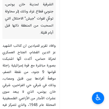
طهران / 6 آب/اغسطس/ارنا-
خاضت المقاومة اشتباكاتٍ عنيفةً
تصدّياً لتوغّل إسرائيلي في المناطق
الشرقية لمدينة خان يونس،
جنوبي قطاع غزة، وذلك إثر محاولة
توغّلٍ لقوات "جيش" الاحتلال التي
انسحبت من المنطقة ذاتها قبل
أيام قليلة.
وافاد تقرير للميادين ان كتائب الشهيد
عز الدين القسّام، الجناح العسكري
لحركة حماس، أكدت أنّها اشتبكت
بصورة مباشرة مع قوة إسرائيلية راجلة
♿︎
قوامها 9 جنود، من نقطة الصفر،
موقعةً أفرادها بين قتيل ومصاب،