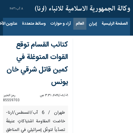
٨ آب ٢٠٢٦
الصفحة الرئيسية
إيران
العالم
آراء و حوارات
وسائط متعددة
عناوين الأخب
كتائب القسام توقع
القوات المتوغلة في
كمين قاتل شرقي خان
يونس
٠٦‏/٠٨‏/٢٠٢٤، ٣:٣١ ص
رمز الخبر:
85559703