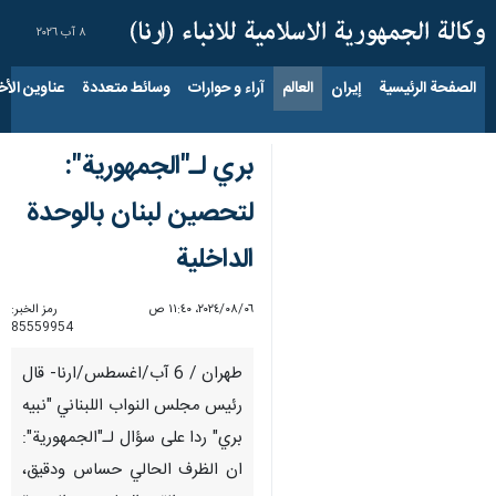
٨ آب ٢٠٢٦
الصفحة الرئيسية
إيران
العالم
آراء و حوارات
وسائط متعددة
عناوين الأخب
بري لـ"الجمهورية":
لتحصين لبنان بالوحدة
الداخلية
٠٦‏/٠٨‏/٢٠٢٤، ١١:٤٠ ص
رمز الخبر:
85559954
طهران / 6 آب/اغسطس/ارنا- قال
رئيس مجلس النواب اللبناني "نبيه
بري" ردا على سؤال لـ"الجمهورية":
ان الظرف الحالي حساس ودقيق،