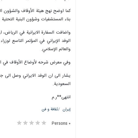
طهران/6 آب/اغسطس/ارنا- التقى