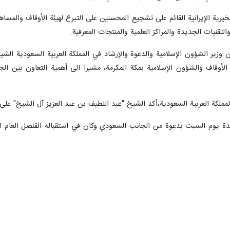
 رئيس هيئة الأوقاف والشؤون الخيرية الإيرانية حجة الإسلام "مهدي خاموشي"، وز