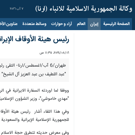
٧ آب ٢٠٢٦
الصفحة الرئيسية
إيران
العالم
آراء و حوارات
وسائط متعددة
عناوين الأخب
رئيس هيئة الأوقاف الإيرا
٠٦‏/٠٨‏/٢٠٢٤، ١١:٣٥ ص