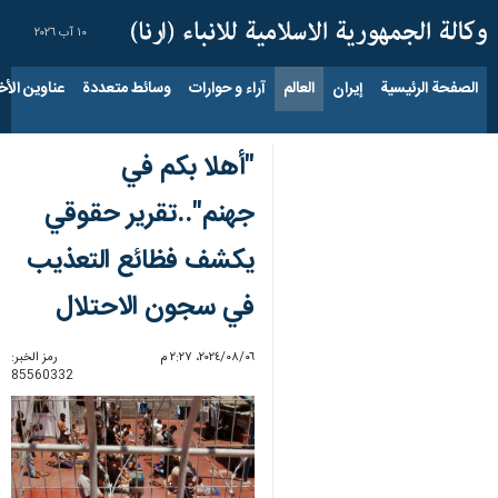
١٠ آب ٢٠٢٦
الصفحة الرئيسية
إيران
العالم
آراء و حوارات
وسائط متعددة
عناوين الأخب
"أهلا بكم في
جهنم"..تقرير حقوقي
يكشف فظائع التعذيب
في سجون الاحتلال
٠٦‏/٠٨‏/٢٠٢٤، ٢:٢٧ م
رمز الخبر:
85560332