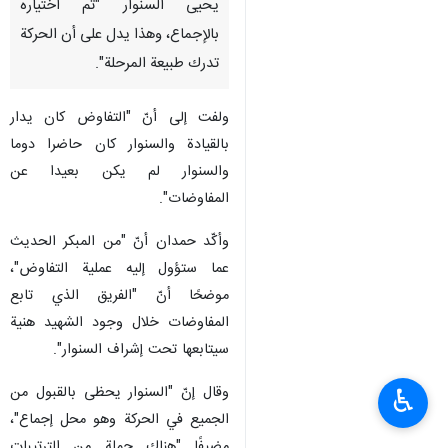
يحيى السنوار "تم اختياره
بالإجماع، وهذا يدل على أن الحركة
تدرك طبيعة المرحلة".
ولفت إلى أنّ "التفاوض كان يدار
بالقيادة والسنوار كان حاضرا دوما
والسنوار لم يكن بعيدا عن
المفاوضات".
وأكّد حمدان أنّ "من المبكر الحديث
عما ستؤول إليه عملية التفاوض"،
موضحًا أنّ "الفريق الذي تابع
المفاوضات خلال وجود الشهيد هنية
سيتابعها تحت إشراف السنوار".
وقال إنّ "السنوار يحظى بالقبول من
♿︎
الجميع في الحركة وهو محل إجماع"،
مضيفًا "هناك جملة من الترتيبات