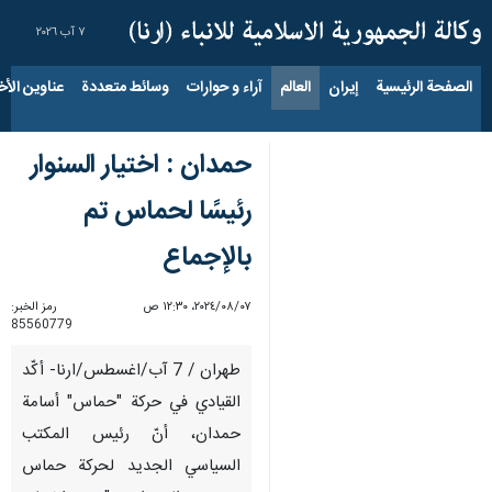
٧ آب ٢٠٢٦
الصفحة الرئيسية
إيران
العالم
آراء و حوارات
وسائط متعددة
عناوين الأخب
حمدان : اختيار السنوار
رئيسًا لحماس تم
بالإجماع
٠٧‏/٠٨‏/٢٠٢٤، ١٢:٣٠ ص
رمز الخبر:
85560779
طهران / 7 آب/اغسطس/ارنا- أكّد
القيادي في حركة "حماس" أسامة
حمدان، أنّ رئيس المكتب
السياسي الجديد لحركة حماس