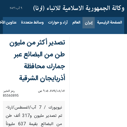
٩ آب ٢٠٢٦
الصفحة الرئيسية
إيران
العالم
آراء و حوارات
وسائط متعددة
عناوين الأخب
تصدير أكثر من مليون
طن من البضائع عبر
جمارك محافظة
أذربایجان الشرقية
٠٧‏/٠٨‏/٢٠٢٤، ٩:٠٥ ص
رمز الخبر:
85560895
نيويورك / 7 آب/اغسطس/ارنا-
تم تصدير مليون و317 ألف طن
من البضائع بقيمة 637 مليوناً