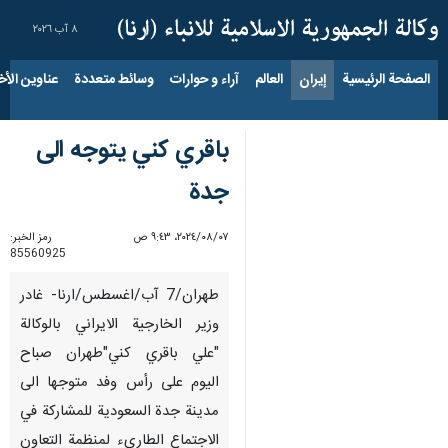
٨ آب ٢٠٢٦
الصفحة الرئيسية
إيران
العالم
آراء و حوارات
وسائط متعددة
عناوين الأخب
باقري كني يتوجه الى
جدة
٠٧‏/٠٨‏/٢٠٢٤، ٩:٤٣ ص
رمز الخبر:
85560925
طهران/7 آب/اغسطس/ارنا- غادر
وزير الخارجية الايراني بالوكالة
"علي باقري كني"طهران صباح
اليوم على رأس وفد متوجها الى
مدينة جدة السعودية للمشاركة في
الاجتماع الطارىء لمنظمة التعاون