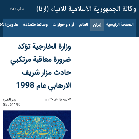
٨ آب ٢٠٢٦
الصفحة الرئيسية
إيران
العالم
آراء و حوارات
وسائط متعددة
عناوين الأخب
وزارة الخارجية تؤكد
ضرورة معاقبة مرتکبي
حادث مزار شريف
الارهابي عام 1998
٠٧‏/٠٨‏/٢٠٢٤، ١:٣٠ م
رمز الخبر:
85561190