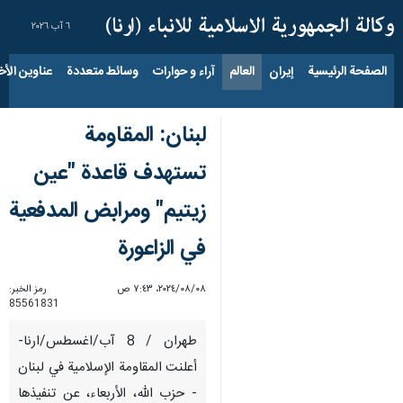
٦ آب ٢٠٢٦
الصفحة الرئيسية
إيران
العالم
آراء و حوارات
وسائط متعددة
عناوين الأخب
لبنان: المقاومة
تستهدف قاعدة "عين
زيتيم" ومرابض ال‏مدفعية
في الزاعورة
٠٨‏/٠٨‏/٢٠٢٤، ٧:٤٣ ص
رمز الخبر:
85561831
طهران / 8 آب/اغسطس/ارنا-
أعلنت المقاومة الإسلامية في لبنان
- حزب الله، الأربعاء، عن تنفيذها