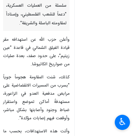
سلسلة من العمليات العسكرية،
"دعماً للشعب الفلسطيني، وإسناداً
لمقاومته الباسلة والشريفة".
وأعلن حزب الله عن استهدافه مقر
قيادة الفيلق الشمالي في قاعدة "عين
زيتيم"، على حدود صفد، بعدة ‏صليات
من صواريخ الكاتيوشا.
كذلك، شنت المقاومة هجوماً جوياً
"بسرب من المسيرات الانقضاضية على
مرابض ‏مدفعية العدو في الزاعورة،
مستهدفةً أماكن تموضع واستقرار
ضباط وجنود وأصابتها ‏بشكل ‏مباشر،
وأوقعت فيهم إصابات مؤكدة".
♿︎
وأتت هذه الاستهدافات، بحسب ما