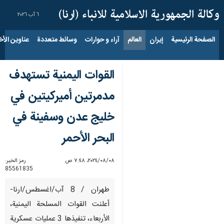
٦ آب ٢٠٢٦
الصفحة الرئيسية
إيران
العالم
آراء و حوارات
وسائط متعددة
عناوين الأخب
القوات اليمنية تستهدف
مدمرتين أميركيتين في
خليج عدن وسفينة في
البحر الأحمر
٠٨‏/٠٨‏/٢٠٢٤، ٧:٤٨ ص
رمز الخبر:
85561835
طهران / 8 آب/اغسطس/ارنا-
أعلنت القوات المسلحة اليمنية،
الأربعاء، تنفيذها 3 عمليات عسكرية