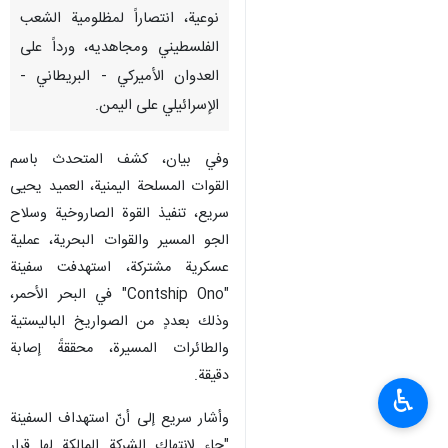
نوعية، انتصاراً لمظلومية الشعب
الفلسطيني ومجاهديه، ورداً على
العدوان الأميركي - البريطاني -
الإسرائيلي على اليمن.
وفي بيان، كشف المتحدث باسم
القوات المسلحة اليمنية، العميد يحيى
سريع، تنفيذ القوة الصاروخية وسلاح
الجو المسير والقوات البحرية، عملية
عسكرية مشتركة، استهدفت سفينة
"Contship Ono" في البحر الأحمر،
وذلك بعددٍ من الصواريخ الباليستية
والطائرات المسيرة، محققةً إصابة
دقيقة.
♿︎
وأشار سريع إلى أنّ استهداف السفينة
"جاء لانتهاك الشركة المالكة لها قرار