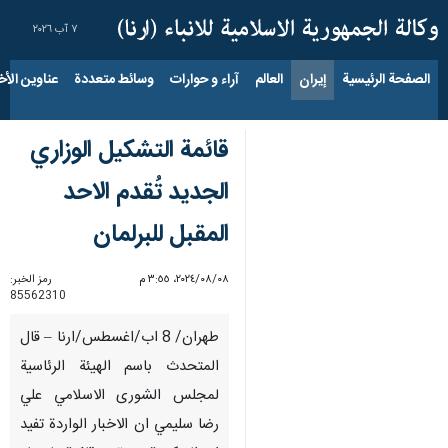
٧ آب ٢٠٢٦
الصفحة الرئيسية
إيران
العالم
آراء و حوارات
وسائط متعددة
عناوين الأخب
قائمة التشكيل الوزاري
الجديد تُقدم الاحد
المقبل للبرلمان
٠٨‏/٠٨‏/٢٠٢٤، ٣:٥٥ م
رمز الخبر:
85562310
طهران/ 8 اب/اغسطس/ارنا – قال
المتحدث باسم الهيئة الرئاسية
لمجلس الشورى الاسلامي علي
رضا سليمي ان الاخبار الواردة تفيد