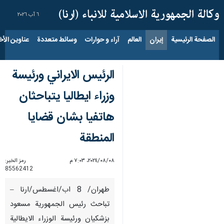
٦ آب ٢٠٢٦
الصفحة الرئيسية
إيران
العالم
آراء و حوارات
وسائط متعددة
عناوين الأخب
الرئيس الايراني ورئيسة
وزراء ايطاليا يتباحثان
هاتفيا بشان قضايا
المنطقة
٠٨‏/٠٨‏/٢٠٢٤، ٧:٠٣ م
رمز الخبر:
85562412
طهران/ 8 اب/اغسطس/ارنا –
تباحث رئيس الجمهورية مسعود
بزشكيان ورئيسة الوزراء الايطالية