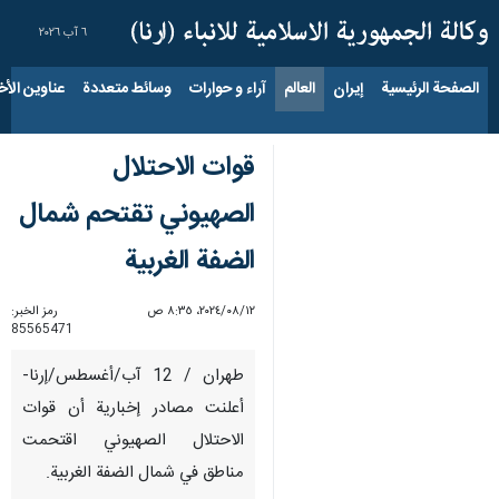
٦ آب ٢٠٢٦
الصفحة الرئيسية
إيران
العالم
آراء و حوارات
وسائط متعددة
عناوين الأخب
قوات الاحتلال
الصهیوني تقتحم شمال
الضفة الغربية
١٢‏/٠٨‏/٢٠٢٤، ٨:٣٥ ص
رمز الخبر:
85565471
طهران / 12 آب/أغسطس/إرنا-
أعلنت مصادر إخبارية أن قوات
الاحتلال الصهيوني اقتحمت
مناطق في شمال الضفة الغربية.