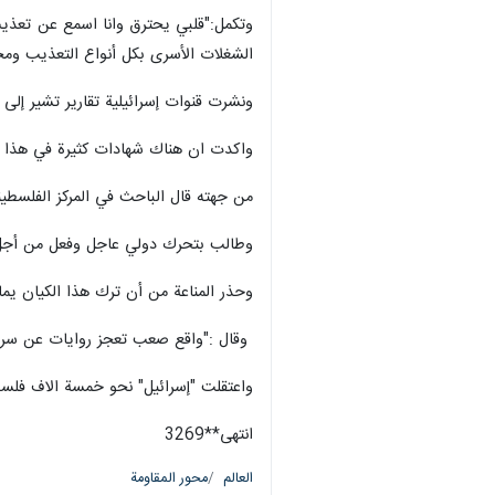
طهران/ 12 أب/ اغسطس/ ارنا- أفاد مراسل ارنا من غزة بان تعذيب المعتقلين الفلسطينيين في سجون الاحتلال لا يتوقف ومصيرهم مجهول.
وأفاد مراسل ارنا، إن عائلة "شروق" وب
حول أحوال رب العائلة الأسير محمد الترك