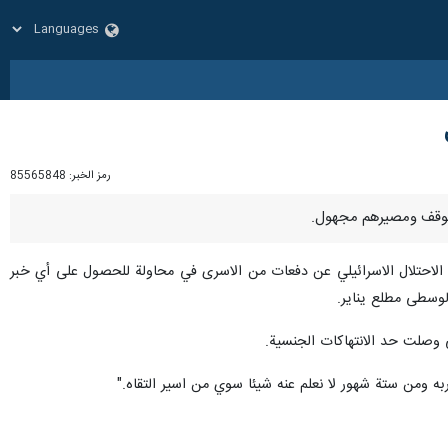
رمز الخبر:
85565848