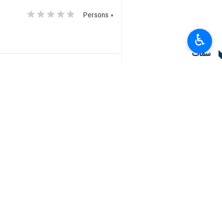
وقال المراسل: يزداد قلق زوجة الاسير ف
♿︎
وتقول شروق لمراسل إرنا :"اخذوا رجالنا 
وتوكد ان الاسير نقل معلومات عن التعذ
وتكمل:"قلبي يحترق وانا اسمع عن تعذ
الشغلات الأسرى بكل أنواع التعذيب وم
ونشرت قنوات إسرائيلية تقارير تشير إل
واكدت ان هناك شهادات كثيرة في هذا ال
من جهته قال الباحث في المركز الفلسطين
وطالب بتحرك دولي عاجل وفعل من أجل كف
وحذر المناعة من أن ترك هذا الكيان يم