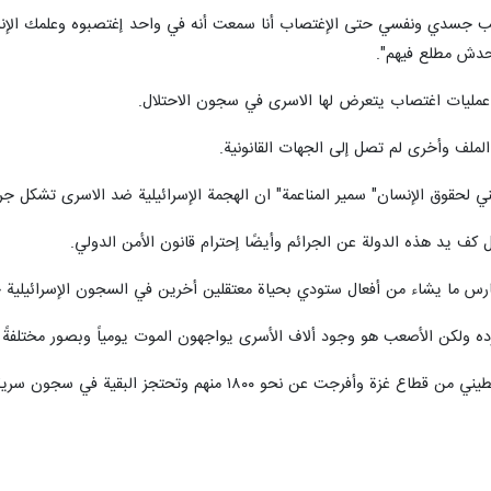
ناتها لاتتوقف عن التوجه لمشفى شهداء الأقصى بدير البلح كلما سمعت عن افرا
 والذي إعتقلته قوات الإحتلال من أمام أعينهم خلال رحلة النزوح من غزة إلى 