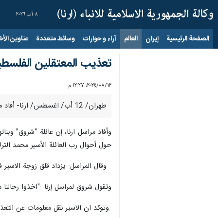
٨ آب ٢٠٢٦
الصفحة الرئيسية
إيران
العالم
آراء و حوارات
وسائط متعددة
عناوين الأخب
تعذيب المعتقلين الفلسط
١٢‏/٠٨‏/٢٠٢٤، ١٢:٢٧ م