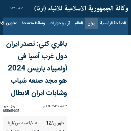
٧ آب ٢٠٢٦
الصفحة الرئيسية
إيران
العالم
آراء و حوارات
وسائط متعددة
عناوين الأخب
باقري كني: تصدر ايران
دول غرب آسيا في
أولمبياد باريس 2024
هو مجد صنعه شباب
وشابات ايران الابطال
١٢‏/٠٨‏/٢٠٢٤، ١:١٤ م
رمز الخبر:
85565905
طهران/12 آب/اغسطس/ارنا-