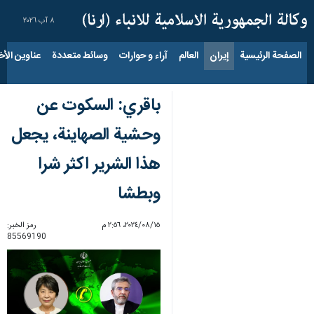
٨ آب ٢٠٢٦
الصفحة الرئيسية
إيران
العالم
آراء و حوارات
وسائط متعددة
عناوين الأخب
باقري: السكوت عن
وحشية الصهاينة، يجعل
هذا الشرير اكثر شرا
وبطشا
١٥‏/٠٨‏/٢٠٢٤، ٢:٥٦ م
رمز الخبر:
85569190