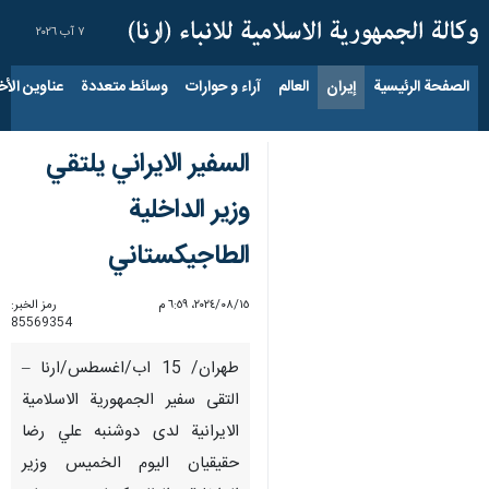
٧ آب ٢٠٢٦
الصفحة الرئيسية
إيران
العالم
آراء و حوارات
وسائط متعددة
عناوين الأخب
السفير الايراني يلتقي
وزير الداخلية
الطاجيكستاني
١٥‏/٠٨‏/٢٠٢٤، ٦:٥٩ م
رمز الخبر:
85569354
طهران/ 15 اب/اغسطس/ارنا –
التقى سفير الجمهورية الاسلامية
الايرانية لدى دوشنبه علي رضا
حقيقيان اليوم الخميس وزير