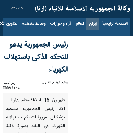
٧ آب ٢٠٢٦
الصفحة الرئيسية
إيران
العالم
آراء و حوارات
وسائط متعددة
عناوين الأخب
رئيس الجمهورية يدعو
للتحكم الذكي باستهلاك
الكهرباء
١٥‏/٠٨‏/٢٠٢٤، ٧:٢٧ م
رمز الخبر:
85569372
طهران/ 15 اب/اغسطس/ارنا –
اكد رئيس الجمهورية مسعود
بزشكيان ضرورة التحكم باستهلاك
الكهرباء في البلاد بصورة ذكية