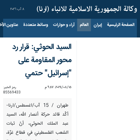
٨ آب ٢٠٢٦
الصفحة الرئيسية
إيران
العالم
آراء و حوارات
وسائط متعددة
عناوين الأخب
السيد الحوثي: قرار رد
محور المقاومة على
"إسرائيل" حتمي
١٥‏/٠٨‏/٢٠٢٤، ٩:٥٧ م
رمز الخبر:
85569433
طهران / 15 آب/اغسطس/ارنا-
أكّد قائد حركة أنصار الله، السيد
عبد الملك الحوثي، أنّ ثبات
الشعب الفلسطيني في قطاع غزّة،