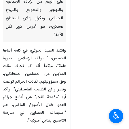
على الرغم من الإبادة الجماعية
والتهجير والتجويع والنزوح
الجماعي وتكرار إعلان المناطق
عسكرية، هو "درس كبير لكل
الأمة".
وانتقد السيد الحوثي، في كلمة ألقاها
الخميس، "الموقف الإسلامي، بصورة
عامة"، مؤكّداً أنّه "لو تحرك مئات
الملايين من المسلمين المتخاذلين،
وفق مسؤوليتهم، لكانت الجرائم توقفت
وتغير واقع الشعب الفلسطيني"، وأكد
أنّ "مذبحة الفجر" هي أبشع جرائم
العدو خلال الأسبوع الماضي، عبر
"استهداف المصلين في مدرسة
♿︎
التابعين بقنابل أميركية".