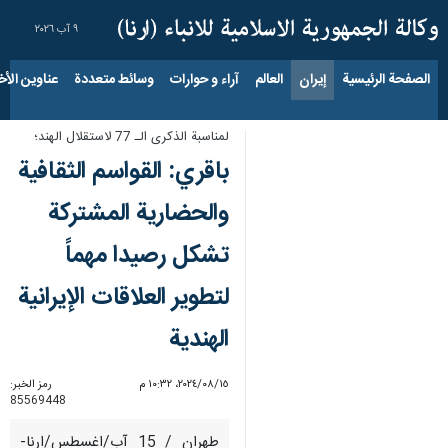
٩ آب ٢٠٢٦
الصفحة الرئيسية
إيران
العالم
آراء و حوارات
وسائط متعددة
عناوين الأخب
لمناسبة الذكرى الـ 77 لاستقلال الهند؛
باقري: القواسم الثقافية
والحضارية المشتركة
تشكل رصيدا مهماً
لتطوير العلاقات الإيرانية
الهندية
١٥‏/٠٨‏/٢٠٢٤، ١٠:٣٢ م
رمز الخبر:
85569448
طهران / 15 آب/اغسطس/ارنا-