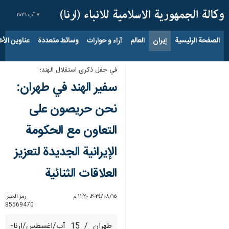
٧ آب ٢٠٢٦
الصفحة الرئيسية
إيران
العالم
آراء و حوارات
وسائط متعددة
عناوين الأخب
في حفل ذكرى استقلال الهند؛
سفير الهند في طهران:
نحن حريصون على
التعاون مع الحكومة
الإيرانية الجديدة لتعزيز
العلاقات الثنائية
١٥‏/٠٨‏/٢٠٢٤، ١١:٢٠ م
رمز الخبر:
85569470
طهران / 15 آب/اغسطس/ارنا-