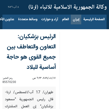
٨ آب ٢٠٢٦
الصفحة الرئيسية
إيران
العالم
آراء و حوارات
وسائط متعددة
عناوين الأخب
الرئیس بزشکیان:
التعاون والتعاطف بین
جمیع القوى هو حاجة
أساسية للبلاد
١٧‏/٠٨‏/٢٠٢٤، ٩:٢٣ ص
رمز الخبر:
85570230
طهران/ 17 آب/اغسطس/ ارنا-
قال رئیس الجمهوریة "مسعود
بزشکیان" إن العمل المشترك