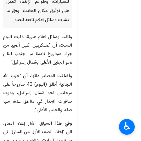
طهران / 17 آب / اغسطس / ارنا
- اندلعت حرائق ضخمة في "تل
أبيب" وسط كيان الاحتلال،
وتحديدا بالقرب من مرآب
للسيارات؛ وطواقم الإطفاء تعمل
على توثيق مكان الحادث؛ وفق ما
نشرت وسائل إعلام تابعة للعدو.
وكانت وسائل اعلام عبرية، ذكرت اليوم
السبت، أن "عسكريين اثنين أصيبا من
جراء صواريخ قادمة من جنوب لبنان
نحو الجليل الأعلى بشمال إسرائيل".
وأضافت المصادر ذاتها، أن "حزب الله
اللبنانية أطلق (اليوم) 40 صاروخاً على
♿︎
مرحلتين نحو شمال إسرائيل، ودوت
صافرات الإنذار في مناطق عدة، منها