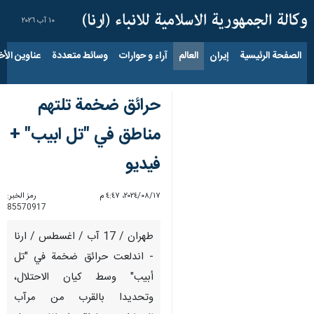
١٠ آب ٢٠٢٦
الصفحة الرئيسية
إيران
العالم
آراء و حوارات
وسائط متعددة
عناوين الأخب
حرائق ضخمة تلتهم
مناطق في "تل ابيب" +
فيديو
١٧‏/٠٨‏/٢٠٢٤، ٤:٤٧ م
رمز الخبر:
85570917