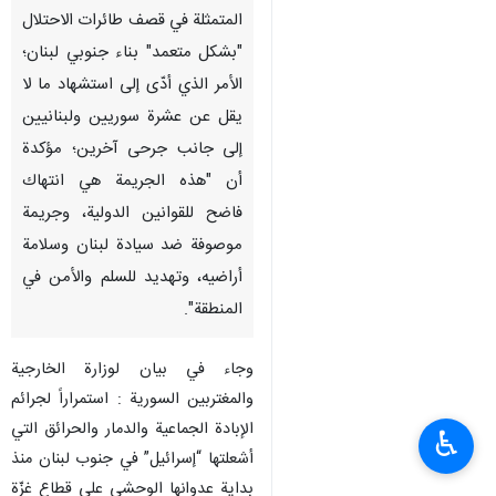
المتمثلة في قصف طائرات الاحتلال
"بشكل متعمد" بناء جنوبي لبنان؛
الأمر الذي أدّى إلى استشهاد ما لا
يقل عن عشرة سوريين ولبنانيين
إلى جانب جرحى آخرين؛ مؤكدة
أن "هذه الجريمة هي انتهاك
فاضح للقوانين الدولية، وجريمة
موصوفة ضد سيادة لبنان وسلامة
أراضيه، وتهديد للسلم والأمن في
المنطقة".
وجاء في بيان لوزارة الخارجية
والمغتربين السورية : استمراراً لجرائم
الإبادة الجماعية والدمار والحرائق التي
♿︎
أشعلتها “إسرائيل” في جنوب لبنان منذ
بداية عدوانها الوحشي على قطاع غزّة