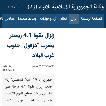
٦ آب ٢٠٢٦
الصفحة الرئيسية
إيران
العالم
آراء و حوارات
وسائط متعددة
عناوين الأخب
زلزال بقوة 4.1 ريختر
يضرب "دزفول" جنوب
غرب البلاد
١٩‏/٠٨‏/٢٠٢٤، ٨:٢٢ ص
رمز الخبر:
85572241
طهران / 19 آب/اغسطس/ارنا-
ضرب زلزال بقوة 4.1 درجة على
مقياس ريختر صباح اليوم الاثنین،
شمال مدينة دزفول التابعة