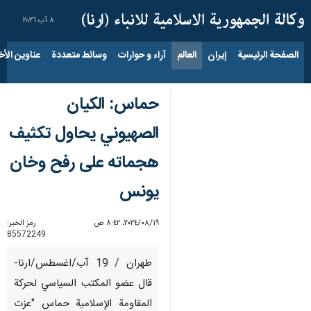
٨ آب ٢٠٢٦
الصفحة الرئيسية
إيران
العالم
آراء و حوارات
وسائط متعددة
عناوين الأخب
حماس: الكيان
الصهيوني يحاول تكثيف
هجماته على رفح وخان
يونس
١٩‏/٠٨‏/٢٠٢٤، ٨:٤٢ ص
رمز الخبر:
85572249
طهران / 19 آب/اغسطس/ارنا-
قال عضو المكتب السياسي لحركة
المقاومة الإسلامية حماس "عزت