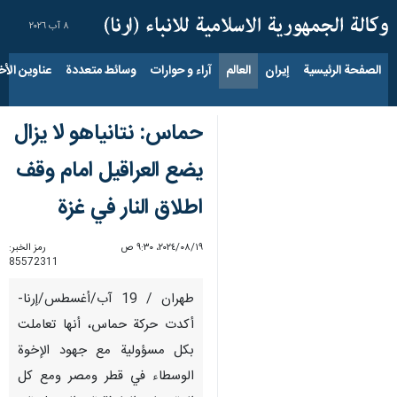
٨ آب ٢٠٢٦
الصفحة الرئيسية
إيران
العالم
آراء و حوارات
وسائط متعددة
عناوين الأخب
حماس: نتانياهو لا يزال
يضع العراقيل امام وقف
اطلاق النار في غزة
١٩‏/٠٨‏/٢٠٢٤، ٩:٣٠ ص
رمز الخبر:
85572311