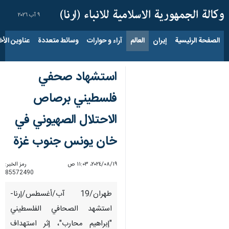
٩ آب ٢٠٢٦
الصفحة الرئيسية
إيران
العالم
آراء و حوارات
وسائط متعددة
عناوين الأخب
استشهاد صحفي
فلسطيني برصاص
الاحتلال الصهيوني في
خان يونس جنوب غزة
١٩‏/٠٨‏/٢٠٢٤، ١١:٠٣ ص
رمز الخبر:
85572490
طهران/19 آب/أغسطس/إرنا-
استشهد الصحافي الفلسطيني
"إبراهيم محارب"، إثر استهداف