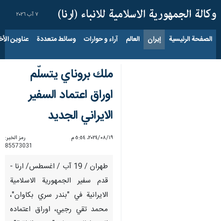
٧ آب ٢٠٢٦
الصفحة الرئيسية
إيران
العالم
آراء و حوارات
وسائط متعددة
عناوين الأخب
ملك بروناي يتسلّم
اوراق اعتماد السفير
الايراني الجديد
١٩‏/٠٨‏/٢٠٢٤، ٥:٥٤ م
رمز الخبر:
85573031
طهران / 19 آب / اغسطس/ ارنا -
قدم سفير الجمهورية الاسلامية
الايرانية في "بندر سري بكاوان"،
محمد تقي رجبي، اوراق اعتماده