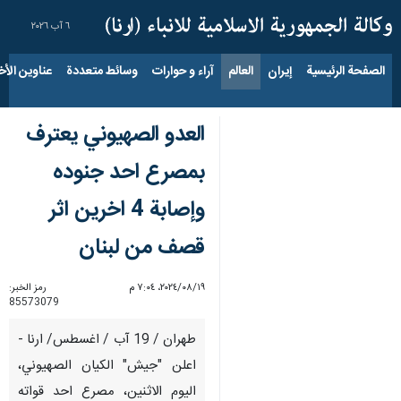
٦ آب ٢٠٢٦
الصفحة الرئيسية
إيران
العالم
آراء و حوارات
وسائط متعددة
عناوين الأخب
العدو الصهيوني يعترف
بمصرع احد جنوده
وإصابة 4 اخرين اثر
قصف من لبنان
١٩‏/٠٨‏/٢٠٢٤، ٧:٠٤ م
رمز الخبر:
85573079
طهران / 19 آب / اغسطس/ ارنا -
اعلن "جيش" الكيان الصهيوني،
اليوم الاثنين، مصرع احد قواته