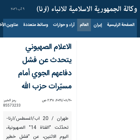
٩ آب ٢٠٢٦
الصفحة الرئيسية
إيران
العالم
آراء و حوارات
وسائط متعددة
عناوين الأخب
الاعلام الصهيوني
يتحدث عن فشل
دفاعهم الجوي أمام
مسيّرات حزب الله
٢٠‏/٠٨‏/٢٠٢٤، ٢:٣٨ ص
رمز الخبر:
85573233
طهران / 20 اب/اغسطس/ارنا-
تحدّثت "القناة 14" الصهيونية،
اليوم الاثنين، عن "فشل خطير