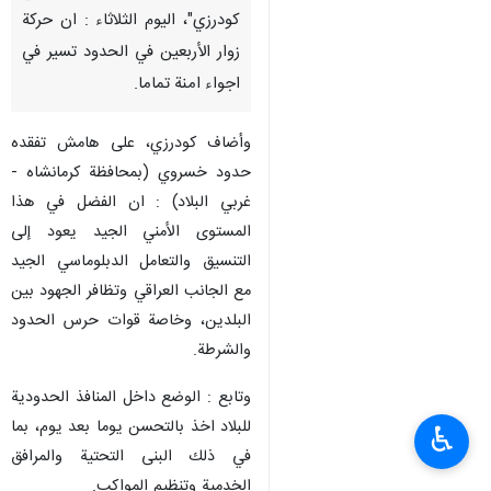
کودرزي"، الیوم الثلاثاء : ان حركة
زوار الأربعین في الحدود تسیر في
اجواء امنة تماما.
وأضاف کودرزي، علی هامش تفقده
حدود خسروي (بمحافظة كرمانشاه -
غربي البلاد) : ان الفضل في هذا
المستوى الأمني الجید يعود ​​إلى
التنسيق والتعامل الدبلوماسي الجيد
مع الجانب العراقي وتظافر الجهود بين
البلدين، وخاصة قوات حرس الحدود
والشرطة.
وتابع : الوضع داخل المنافذ الحدودية
للبلاد اخذ بالتحسن يوما بعد يوم، بما
♿︎
في ذلك البنى التحتية والمرافق
الخدمية وتنظيم المواكب.