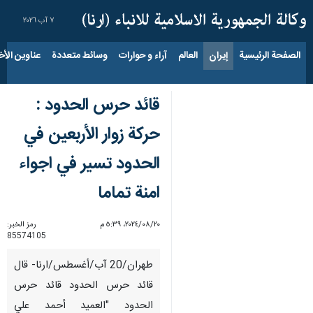
٧ آب ٢٠٢٦
الصفحة الرئيسية
إيران
العالم
آراء و حوارات
وسائط متعددة
عناوين الأخب
قائد حرس الحدود :
حركة زوار الأربعین في
الحدود تسیر في اجواء
امنة تماما
٢٠‏/٠٨‏/٢٠٢٤، ٥:٣٩ م
رمز الخبر:
85574105
طهران/20 آب/أغسطس/ارنا- قال
قائد حرس الحدود قائد حرس
الحدود "العميد أحمد علي