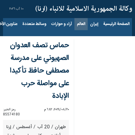
١٠ آب ٢٠٢٦
الصفحة الرئيسية
إيران
العالم
آراء و حوارات
وسائط متعددة
عناوين الأخب
حماس تصف العدوان
الصهيوني على مدرسة
مصطفى حافظ تأكيدا
على مواصلة حرب
الإبادة
٢٠‏/٠٨‏/٢٠٢٤، ٦:٤٢ م
رمز الخبر:
85574180