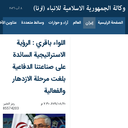
٨ آب ٢٠٢٦
الصفحة الرئيسية
إيران
العالم
آراء و حوارات
وسائط متعددة
عناوين الأخب
اللواء باقري : الرؤية
الاستراتيجية السائدة
على صناعتنا الدفاعية
بلغت مرحلة الازدهار
والفعالية
٢٠‏/٠٨‏/٢٠٢٤، ٧:٣٠ م
رمز الخبر:
85574203