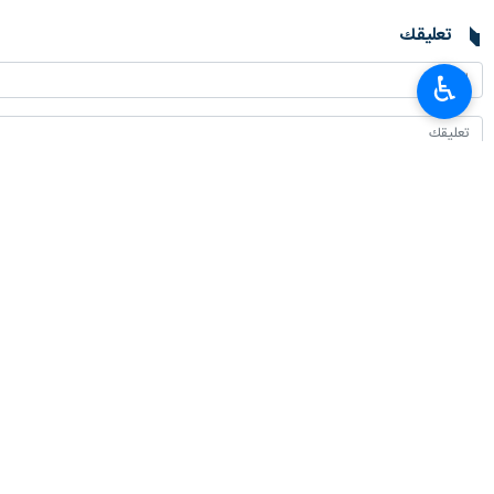
تعليقك
♿︎
أحدث الأخبار
متحدث الجيش: النظام الإيراني السائد في مضيق هرمز لا رجعة فيه
٢٠٢٦-٠٨-٠٨ ١٩:٤١
عارف يؤكد التزام الحكومة بتوفير البنى التحتية اللازمة لتطوير الذكاء الاصطناعي