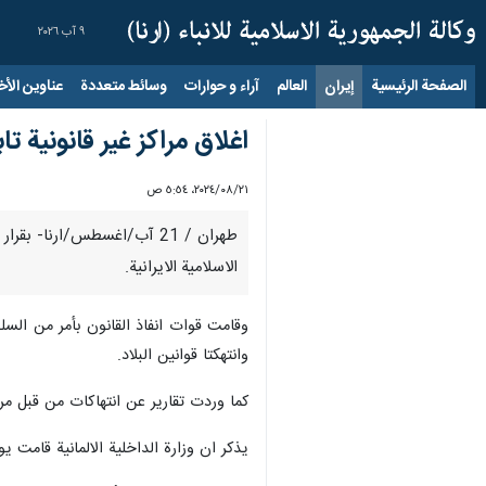
٩ آب ٢٠٢٦
الصفحة الرئيسية
إيران
العالم
آراء و حوارات
وسائط متعددة
عناوين الأخب
اغلاق مراكز غير قانونية تا
٢١‏/٠٨‏/٢٠٢٤، ٥:٥٤ ص
طهران / 21 آب/اغسطس/ارنا- ب
الاسلامية الايرانية.
وقامت قوات انفاذ القانون بأمر من السلطة 
وانتهكتا قوانين البلاد.
كما وردت تقارير عن انتهاكات من قبل مراكز
يذكر ان وزارة الداخلية الالمانية قامت يوم 24 تموز/يوليو الماضي، باغلاق المركز الإسلامي في هامبورغ والمؤسسات التابعة له بتهم