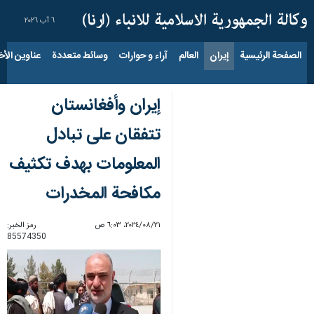
٦ آب ٢٠٢٦
الصفحة الرئيسية
إيران
العالم
آراء و حوارات
وسائط متعددة
عناوين الأخب
إيران وأفغانستان
تتفقان على تبادل
المعلومات بهدف تكثيف
مكافحة المخدرات
٢١‏/٠٨‏/٢٠٢٤، ٦:٠٣ ص
رمز الخبر:
85574350