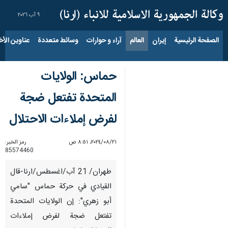
٩ آب ٢٠٢٦
الصفحة الرئيسية
إيران
العالم
آراء و حوارات
وسائط متعددة
عناوين الأخب
حماس: الولايات
المتحدة تفتعل ضجة
لفرض إملاءات الاحتلال
٢١‏/٠٨‏/٢٠٢٤، ٨:٥١ ص
رمز الخبر:
85574460
طهران/ 21 آب/اغسطس/ارنا-قال
القيادي في حركة حماس "سامي
أبو زهري": إن الولايات المتحدة
تفتعل ضجة لفرض إملاءات