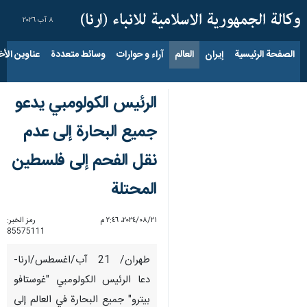
٨ آب ٢٠٢٦
الصفحة الرئيسية
إيران
العالم
آراء و حوارات
وسائط متعددة
عناوين الأخب
الرئيس الكولومبي يدعو
جميع البحارة إلى عدم
نقل الفحم إلى فلسطين
المحتلة
٢١‏/٠٨‏/٢٠٢٤، ٢:٤٦ م
رمز الخبر:
85575111
طهران/ 21 آب/اغسطس/ارنا-
دعا الرئيس الكولومبي "غوستافو
بيترو" جميع البحارة في العالم إلى