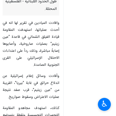
طول الحدود الللبنانية - الفلسطينية
المحتلة.
وافادت الميادين في تقرير لها انه في
أحدث عملياتها، استهدفت المقاومة
قيادة الفيلق الشمالي في قاعدة "عين
زيتيم" بصليات ‏صاروخية، وأصابوها
إصابةً مباشرة، وذلك رداً على ‏اعتداءات
الاحتلال الإسرائيلي على القرى
الجنوبية الصامدة.
وأفادت وسائل إعلام إسرائيلية عن
اندلاع حرائق في غابة "بيريا"، القريبة
من "عين زيتيم"، قرب صفد نتيجة
عمليات الاعتراض وسقوط صواريخ.
♿︎
كذلك، استهدف مجاهدو ‌‏المقاومة
التجهيزات ‏التجسسية ونقطة يتموضع