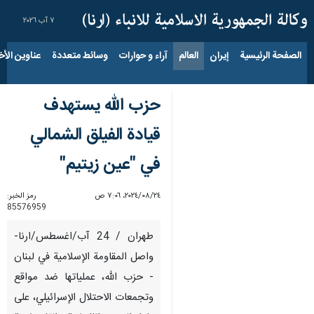
٧ آب ٢٠٢٦
الصفحة الرئيسية
إيران
العالم
آراء و حوارات
وسائط متعددة
عناوين الأخب
حزب الله يستهدف
قيادة الفيلق الشمالي
في "عين زيتيم"
٢٤‏/٠٨‏/٢٠٢٤، ٧:٠٦ ص
رمز الخبر:
85576959
طهران / 24 آب/اغسطس/ارنا-
واصل المقاومة الإسلامية في لبنان
- حزب الله، عملياتها ضد مواقع
وتجمعات الاحتلال الإسرائيلي، على