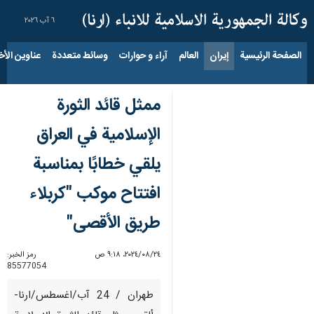
٦ آب ٢٠٢٦
الصفحة الرئيسية
إيران
العالم
آراء و حوارات
وسائط متعددة
عناوين الأخب
ممثل قائد الثورة
الإسلامية في العراق
يلقي خطابًا بمناسبة
افتتاح موکب "کربلاء
طریق الأقصی"
٢٤‏/٠٨‏/٢٠٢٤، ٩:١٨ ص
رمز الخبر:
85577054
طهران / 24 آب/اغسطس/ارنا-