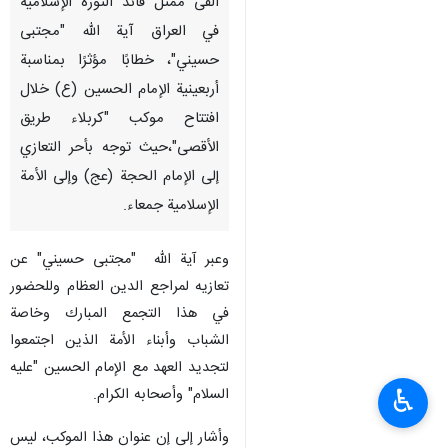
ألقی ممثل قائد الثورة الإسلامية
في العراق آیة الله "مجتبى
حسيني"، خطابًا مؤثرًا بمناسبة
أربعينية الإمام الحسين (ع) خلال
افتتاح موكب "كربلاء طریق
الأقصى"،حيث توجه بأحر التعازي
إلى الإمام الحجة (عج) وإلى الأمة
الإسلامية جمعاء.
وعبر آیة الله "مجتبى حسيني" عن
تعازيه لمراجع الدين العظام وللحضور
في هذا التجمع المبارك وخاصة
الشباب وأبناء الأمة الذين اجتمعوا
لتجديد العهد مع الإمام الحسين "علیه
♿︎
السلام" وأصحابه الكرام.
وأشار إلى إن عنوان هذا الموكب، ليس